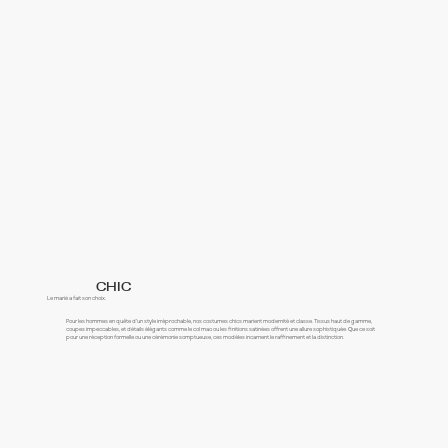
CHIC
Le marié a fait son choix.
Pour les hommes en quête d’un style irréprochable, nos costumes chics marient modernité et classe. Tissus haut de gamme,
coupes impeccables, et détails élégants comme le col mao ou les finitions satinées offrent une allure sophistiquée. Que ce soit
pour une réception formelle ou une cérémonie somptueuse, ces modèles incarnent le raffinement et la distinction.